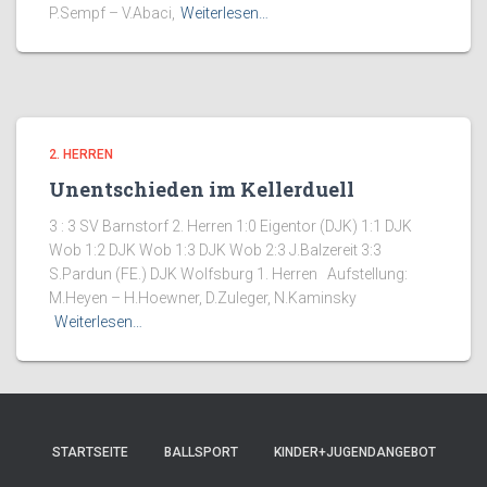
P.Sempf – V.Abaci,
Weiterlesen…
2. HERREN
Unentschieden im Kellerduell
3 : 3 SV Barnstorf 2. Herren 1:0 Eigentor (DJK) 1:1 DJK
Wob 1:2 DJK Wob 1:3 DJK Wob 2:3 J.Balzereit 3:3
S.Pardun (FE.) DJK Wolfsburg 1. Herren Aufstellung:
M.Heyen – H.Hoewner, D.Zuleger, N.Kaminsky
Weiterlesen…
STARTSEITE
BALLSPORT
KINDER+JUGENDANGEBOT