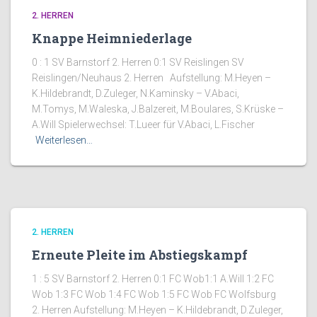
2. HERREN
Knappe Heimniederlage
0 : 1 SV Barnstorf 2. Herren 0:1 SV Reislingen SV
Reislingen/Neuhaus 2. Herren Aufstellung: M.Heyen –
K.Hildebrandt, D.Zuleger, N.Kaminsky – V.Abaci,
M.Tomys, M.Waleska, J.Balzereit, M.Boulares, S.Krüske –
A.Will Spielerwechsel: T.Lueer für V.Abaci, L.Fischer
Weiterlesen…
2. HERREN
Erneute Pleite im Abstiegskampf
1 : 5 SV Barnstorf 2. Herren 0:1 FC Wob1:1 A.Will 1:2 FC
Wob 1:3 FC Wob 1:4 FC Wob 1:5 FC Wob FC Wolfsburg
2. Herren Aufstellung: M.Heyen – K.Hildebrandt, D.Zuleger,