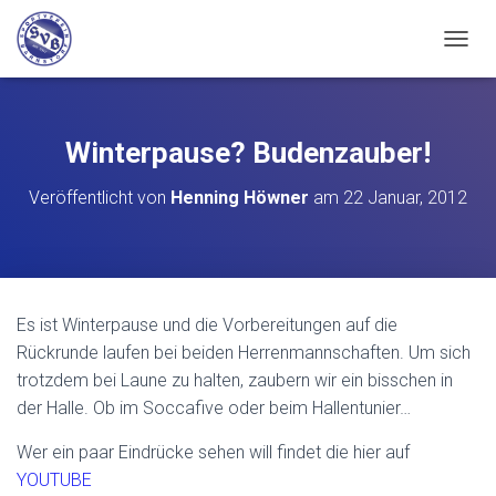
N
A
V
I
G
Winterpause? Budenzauber!
A
T
Veröffentlicht von
Henning Höwner
am
22 Januar, 2012
I
O
N
U
M
S
Es ist Winterpause und die Vorbereitungen auf die
C
Rückrunde laufen bei beiden Herrenmannschaften. Um sich
H
A
trotzdem bei Laune zu halten, zaubern wir ein bisschen in
L
der Halle. Ob im Soccafive oder beim Hallentunier…
T
E
Wer ein paar Eindrücke sehen will findet die hier auf
N
YOUTUBE