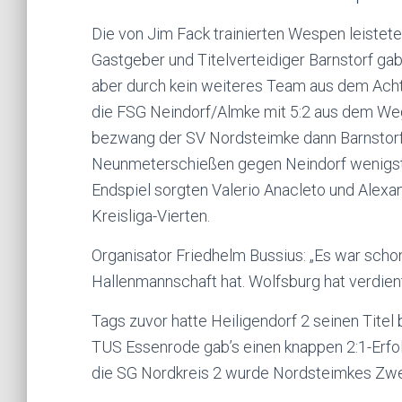
Die von Jim Fack trainierten Wespen leistete
Gastgeber und Titelverteidiger Barnstorf gab
aber durch kein weiteres Team aus dem Acht
die FSG Neindorf/Almke mit 5:2 aus dem Weg 
bezwang der SV Nordsteimke dann Barnstorf m
Neunmeterschießen gegen Neindorf wenigsten
Endspiel sorgten Valerio Anacleto und Alexa
Kreisliga-Vierten.
Organisator Friedhelm Bussius: „Es war scho
Hallenmannschaft hat. Wolfsburg hat verdie
Tags zuvor hatte Heiligendorf 2 seinen Tite
TUS Essenrode gab’s einen knappen 2:1-Erf
die SG Nordkreis 2 wurde Nordsteimkes Zweit