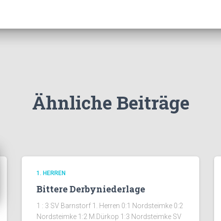
Ähnliche Beiträge
1. HERREN
Bittere Derbyniederlage
1 : 3 SV Barnstorf 1. Herren 0:1 Nordsteimke 0:2
Nordsteimke 1:2 M.Dürkop 1:3 Nordsteimke SV