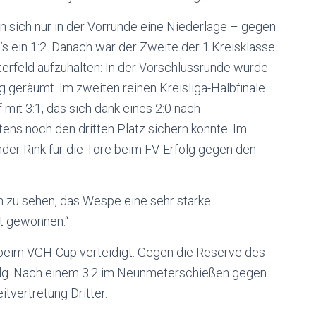
n sich nur in der Vorrunde eine Niederlage – gegen
’s ein 1:2. Danach war der Zweite der 1.Kreisklasse
erfeld aufzuhalten: In der Vorschlussrunde wurde
geräumt. Im zweiten reinen Kreisliga-Halbfinale
it 3:1, das sich dank eines 2:0 nach
s noch den dritten Platz sichern konnte. Im
nder Rink für die Tore beim FV-Erfolg gegen den
n zu sehen, das Wespe eine sehr starke
nt gewonnen.“
l beim VGH-Cup verteidigt. Gegen die Reserve des
olg. Nach einem 3:2 im Neunmeterschießen gegen
vertretung Dritter.