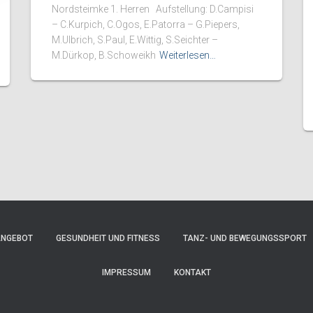
Nordsteimke 1. Herren Aufstellung: D.Campisi
– C.Kurpich, C.Ogos, E.Patorra – G.Piepers,
M.Ulbrich, S.Paul, E.Wittig, S.Seichter –
M.Dürkop, B.Schoweikh
Weiterlesen…
ANGEBOT
GESUNDHEIT UND FITNESS
TANZ- UND BEWEGUNGSSPORT
IMPRESSUM
KONTAKT