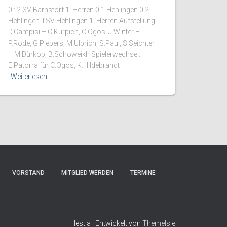
0 : 2 SV Barnstorf 1. Herren 0:1 Hehlingen 0:2
Hehlingen TSV Hehlingen 1. Herren Aufstellung:
D.Campisi – C.Kurpich, C.Ogos, J.Winter –
P.Rode, G.Piepers, M.Ulbrich, S.Paul, S.Seichter
– M.Dürkop, B.Schoweikh Spielerwechsel:
E.Patorra für C.Ogos, K.Hildebrandt
Weiterlesen…
VORSTAND
MITGLIED WERDEN
TERMINE
Hestia | Entwickelt von
ThemeIsle