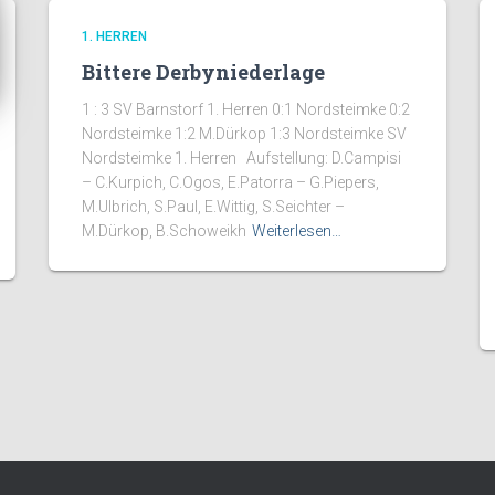
1. HERREN
Bittere Derbyniederlage
1 : 3 SV Barnstorf 1. Herren 0:1 Nordsteimke 0:2
Nordsteimke 1:2 M.Dürkop 1:3 Nordsteimke SV
Nordsteimke 1. Herren Aufstellung: D.Campisi
– C.Kurpich, C.Ogos, E.Patorra – G.Piepers,
M.Ulbrich, S.Paul, E.Wittig, S.Seichter –
M.Dürkop, B.Schoweikh
Weiterlesen…