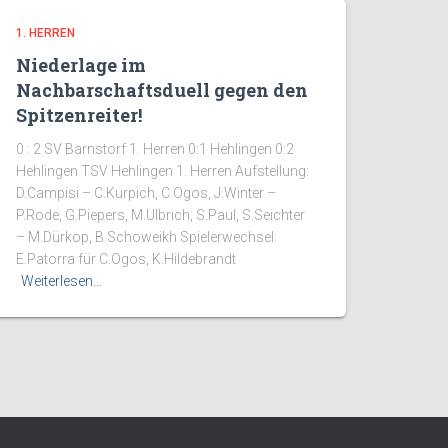
1. HERREN
Niederlage im
Nachbarschaftsduell gegen den
Spitzenreiter!
0 : 2 SV Barnstorf 1. Herren 0:1 Hehlingen 0:2
Hehlingen TSV Hehlingen 1. Herren Aufstellung:
D.Campisi – C.Kurpich, C.Ogos, J.Winter –
P.Rode, G.Piepers, M.Ulbrich, S.Paul, S.Seichter
– M.Dürkop, B.Schoweikh Spielerwechsel:
E.Patorra für C.Ogos, K.Hildebrandt
Weiterlesen…