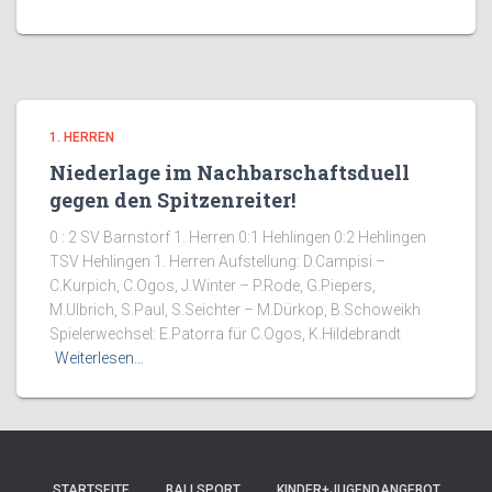
1. HERREN
Niederlage im Nachbarschaftsduell
gegen den Spitzenreiter!
0 : 2 SV Barnstorf 1. Herren 0:1 Hehlingen 0:2 Hehlingen
TSV Hehlingen 1. Herren Aufstellung: D.Campisi –
C.Kurpich, C.Ogos, J.Winter – P.Rode, G.Piepers,
M.Ulbrich, S.Paul, S.Seichter – M.Dürkop, B.Schoweikh
Spielerwechsel: E.Patorra für C.Ogos, K.Hildebrandt
Weiterlesen…
STARTSEITE
BALLSPORT
KINDER+JUGENDANGEBOT