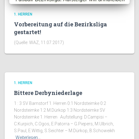
1. HERREN
Vorbereitung auf die Bezirksliga
gestartet!
(Quelle: WAZ, 11.07.2017)
1. HERREN
Bittere Derbyniederlage
1 : 3 SV Barnstorf 1. Herren 0:1 Nordsteimke 0:2
Nordsteimke 1:2 M.Dürkop 1:3 Nordsteimke SV
Nordsteimke 1. Herren Aufstellung: D.Campisi –
C.Kurpich, C.Ogos, E.Patorra – G.Piepers, M.Ulbrich,
S.Paul, E.Wittig, S.Seichter – M.Dürkop, B.Schoweikh
Weiterlesen…