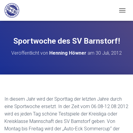
N
A
V
I
G
Sportwoche des SV Barnstorf!
A
T
Veröffentlicht von
Henning Höwner
am
30 Juli, 2012
I
O
N
U
M
S
C
H
In diesem Jahr wird der Sporttag der letzten Jahre durch
A
L
eine Sportwoche ersetzt. In der Zeit vom 06.08-12.08.2012
T
wird es jeden Tag schöne Testspiele der Kreisliga oder
E
Kreisklasse Mannschaft des SV Barnstorf geben. Von
N
Montag bis Freitag wird der „Auto-Eck Sommercup“ der