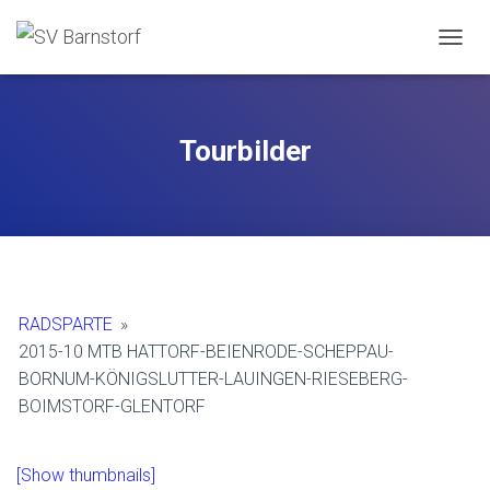
NAVIG
Tourbilder
RADSPARTE
»
2015-10 MTB HATTORF-BEIENRODE-SCHEPPAU-
BORNUM-KÖNIGSLUTTER-LAUINGEN-RIESEBERG-
BOIMSTORF-GLENTORF
[Show thumbnails]