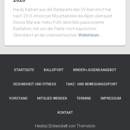
Hardy Kathert aus der Radsparte des SV Barnstorf hat
nach 2016 erneut per Mountainbike die Alpen überquert.
Dieses Mal war Heiko Pohl, ebenfalls passionierter
Radfahrer, mit von der Partie. Vom bayrischen
Oberstdorf an der österreichischen
Weiterlesen…
STARTSEITE
BALLSPORT
KINDER+JUGENDANGEBOT
GESUNDHEIT UND FITNESS
TANZ- UND BEWEGUNGSSPORT
VORSTAND
MITGLIED WERDEN
TERMINE
IMPRESSUM
KONTAKT
Hestia | Entwickelt von
ThemeIsle