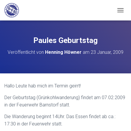
N
A
V
I
G
Paules Geburtstag
A
T
Veröffentlicht von
Henning Höwner
am
23 Januar, 2009
I
O
N
U
M
S
Hallo Leute hab mich im Termin geirrt!
C
H
Der Geburtstag (Grünkohlwanderung) findet am 07.02.2009
A
L
in der Feuerwehr Barnstorf statt.
T
E
Die Wanderung beginnt 14Uhr. Das Essen findet ab ca.:
N
17:30 in der Feuerwehr statt.