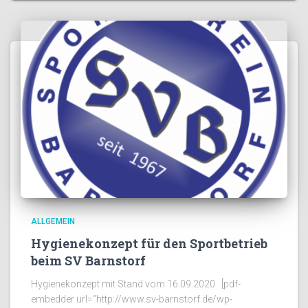
ALLGEMEIN
Hygienekonzept für den Sportbetrieb
beim SV Barnstorf
Hygienekonzept mit Stand vom 16.09.2020 [pdf-
embedder url=“http://www.sv-barnstorf.de/wp-