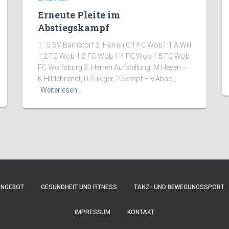
Erneute Pleite im
Abstiegskampf
1 : 5 SV Barnstorf 2. Herren 0:1 FC Wob1:1 A.Will
1:2 FC Wob 1:3 FC Wob 1:4 FC Wob 1:5 FC Wob
FC Wolfsburg 2. Herren Aufstellung: M.Heyen –
K.Hildebrandt, D.Zuleger, P.Sempf – V.Abaci,
Weiterlesen…
ANGEBOT
GESUNDHEIT UND FITNESS
TANZ- UND BEWEGUNGSSPORT
IMPRESSUM
KONTAKT