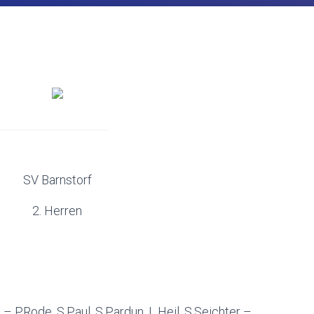
SV Barnstorf
2. Herren
 P.Rode, S.Paul, S.Pardun, L.Heil, S.Seichter –