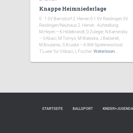
Knappe Heimniederlage
0 : 1 SV Barnstorf 2. Herren 0:1 SV Reislingen SV
Reislingen/Neuhaus 2. Herren Aufstellung:
M.Heyen – K.Hildebrandt, D.Zuleger, N.Kaminsky
– V.Abaci, M.Tomys, M.Waleska, J.Balzereit,
M.Boulares, S.Krüske – A.Will Spielerwechsel:
T.Lueer für V.Abaci, L.Fischer
Weiterlesen…
STARTSEITE
BALLSPORT
KINDER+JUGEND