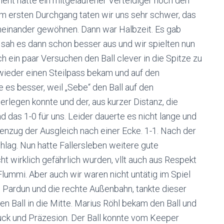
ment hatte ein mitgelaufener Verteidiger noch den
m ersten Durchgang taten wir uns sehr schwer, das
neinander gewöhnen. Dann war Halbzeit. Es gab
sah es dann schon besser aus und wir spielten nun
ch ein paar Versuchen den Ball clever in die Spitze zu
 wieder einen Steilpass bekam und auf den
 es besser, weil „Sebe“ den Ball auf den
rlegen konnte und der, aus kurzer Distanz, die
d das 1-0 für uns. Leider dauerte es nicht lange und
nzug der Ausgleich nach einer Ecke. 1-1. Nach der
hlag. Nun hatte Fallersleben weitere gute
ht wirklich gefährlich wurden, vllt auch aus Respekt
lummi. Aber auch wir waren nicht untätig im Spiel
 Pardun und die rechte Außenbahn, tankte dieser
den Ball in die Mitte. Marius Röhl bekam den Ball und
Druck und Präzesion. Der Ball konnte vom Keeper