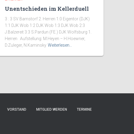
Unentschieden im Kellerduell
3 : 3 SV Barnstorf 2. Herren 1:0 Eigentor (DJK)
1:1 DJK Wob 1:2 DJK Wob 1:3 DJK Wob 2:3
J.Balzereit 3:3 S.Pardun (FE.) DJK Wolfsburg 1.
Herren Aufstellung: M.Heyen – H.Hoewner,
D.Zuleger, N.Kaminsky
Weiterlesen…
VORSTAND
MITGLIED WERDEN
TERMINE