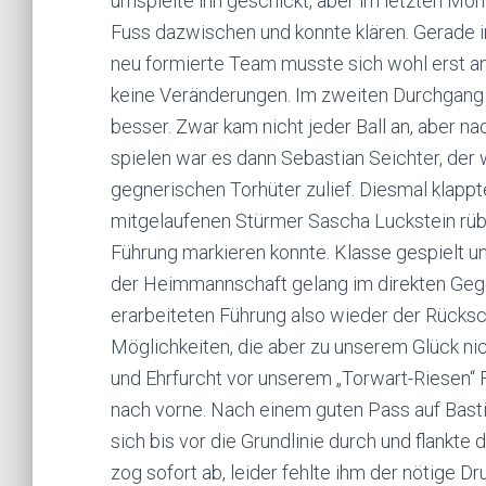
umspielte ihn geschickt, aber im letzten Mo
Fuss dazwischen und konnte klären. Gerade i
neu formierte Team musste sich wohl erst a
keine Veränderungen. Im zweiten Durchgang 
besser. Zwar kam nicht jeder Ball an, aber na
spielen war es dann Sebastian Seichter, der
gegnerischen Torhüter zulief. Diesmal klappte
mitgelaufenen Stürmer Sascha Luckstein rübe
Führung markieren konnte. Klasse gespielt un
der Heimmannschaft gelang im direkten Gege
erarbeiteten Führung also wieder der Rücksc
Möglichkeiten, die aber zu unserem Glück nic
und Ehrfurcht vor unserem „Torwart-Riesen“ F
nach vorne. Nach einem guten Pass auf Basti
sich bis vor die Grundlinie durch und flankte 
zog sofort ab, leider fehlte ihm der nötige 