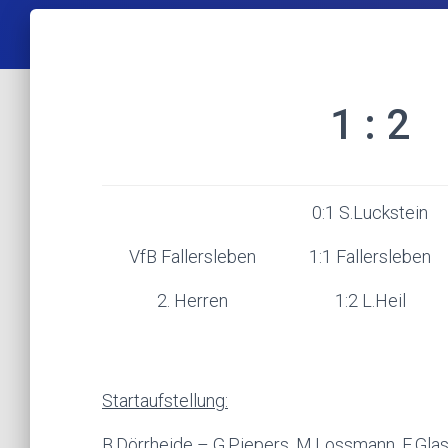
1 : 2
0:1 S.Luckstein
VfB Fallersleben
1:1 Fallersleben
2. Herren
1:2 L.Heil
Startaufstellung:
B.Dörrheide – G.Piepers, M.Lossmann, E.Glas –