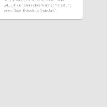
Der Vorstand des SV Barnstorf wünscht
„ALLEN“ ein besinnliches Weihnachtsfest und
einen „Guten Rutsch ins Neue Jahr“.