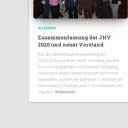
ALLGEMEIN
Zusammenfassung der JHV
2020 und neuer Vorstand
Auf der Jahreshauptversammlung am
20.02.2020 wurde ein neuer Vorstand gewählt.
Da unser langjähriger Vorsitzender Wolfgang
Heide nach Ablauf seiner Amtszeit nicht mehr
kandidierte, wurden der bisherige 2. Vorsitzende
Jan-Hendrik Schneider zum 1. Vorsitzenden und
Claudius
Weiterlesen…