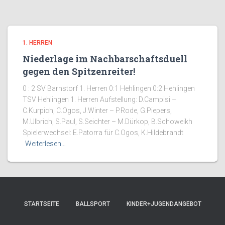
1. HERREN
Niederlage im Nachbarschaftsduell
gegen den Spitzenreiter!
0 : 2 SV Barnstorf 1. Herren 0:1 Hehlingen 0:2 Hehlingen
TSV Hehlingen 1. Herren Aufstellung: D.Campisi –
C.Kurpich, C.Ogos, J.Winter – P.Rode, G.Piepers,
M.Ulbrich, S.Paul, S.Seichter – M.Dürkop, B.Schoweikh
Spielerwechsel: E.Patorra für C.Ogos, K.Hildebrandt
Weiterlesen…
STARTSEITE
BALLSPORT
KINDER+JUGENDANGEBOT