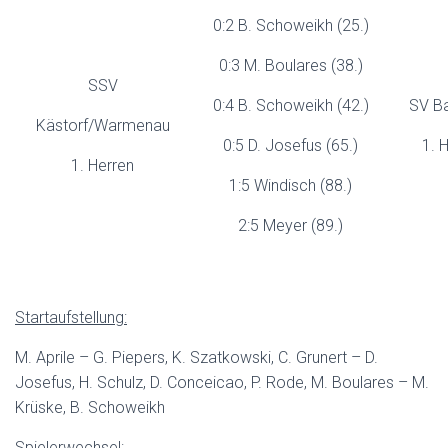
0:2 B. Schoweikh (25.)
0:3 M. Boulares (38.)
SSV
0:4 B. Schoweikh (42.)
SV Ba
Kästorf/Warmenau
0:5 D. Josefus (65.)
1. 
1. Herren
1:5 Windisch (88.)
2:5 Meyer (89.)
Startaufstellung:
M. Aprile – G. Piepers, K. Szatkowski, C. Grunert – D.
Josefus, H. Schulz, D. Conceicao, P. Rode, M. Boulares – M.
Krüske, B. Schoweikh
Spielerwechsel: