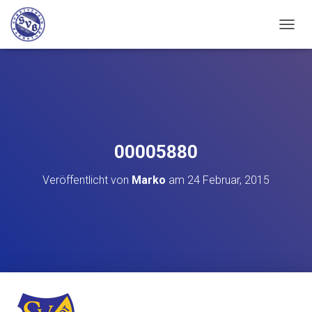
N
A
V
I
G
A
T
I
O
00005880
N
U
Veröffentlicht von
Marko
am
24 Februar, 2015
M
S
C
H
A
L
T
E
N